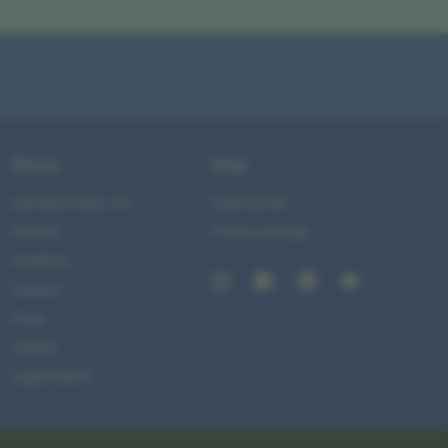
About
Help
judi bola online, Inc.
Help Center
Policies
Privacy settings
Investors
Instagram
Facebook
Pinterest
Youtube
Careers
Press
Impact
Legal imprint