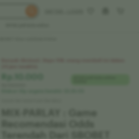
DAFTAR - LOGIN
SITUS judi bola online
OBET Situs Judi Bola Online
Banyak diminati. Depo 10k orang membeli ini dalam
24 jam terakhir.
Harga:
Rp.10.000
SITUS judi bola online
Online
Normal:
Rp 100.000+
Diskon Vip segera berahir
22:25:55
Syarat dan ketentuan (berlaku)
MIX-PARLAY : Game
Recomendasi Odds
Terendah Dari SBOBET