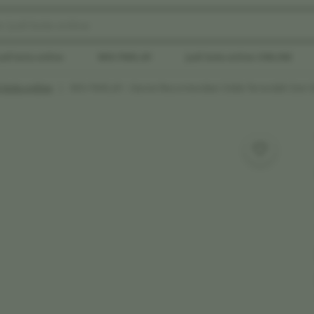
udi bola online
MIX PARLAY
judi bola online ONLINE
 bola online
MIX-PARLAY : Game Recomendasi Odds Terendah Dari SB
 | 
Add
to
Favorites