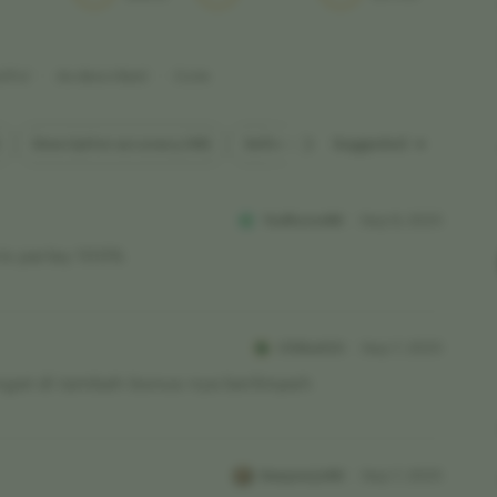
tiful
As described
Cute
Suggested
Description accuracy (48)
Seller service (19)
Sizing & Fit (1
Yudhono88
Sep 9, 2025
mix parlay 100%
Chika123
Sep 7, 2025
anget di tambah bonus nya berlimpah
Asepoejo66
Sep 7, 2025