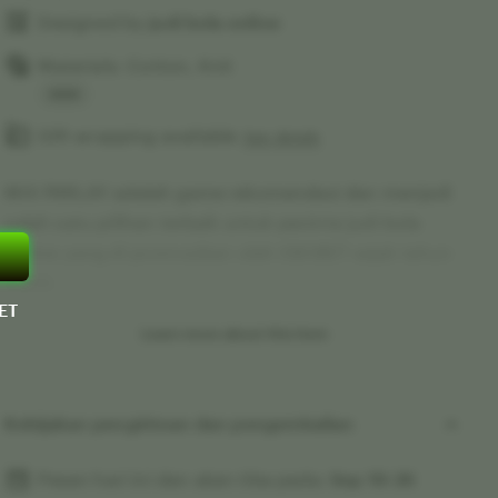
Designed by
judi bola online
Materials: Cotton, Knit
Read
Gift wrapping available
the
See details
full
MIX PARLAY adalah game rekomendasi dan menjadi
description
salah satu pilihan terbaik untuk pecinta judi bola
online yang di promosikan oleh SBOBET sejak tahun
2004.
ET
Learn more about this item
BSitus paling saik, paling terpercaya dan pasti
gampang maxwin, deposit murah juga tapi cuan
banyak.
Kebijakan pengiriman dan pengembalian
Pesan hari ini dan akan tiba pada:
Sep 19-26