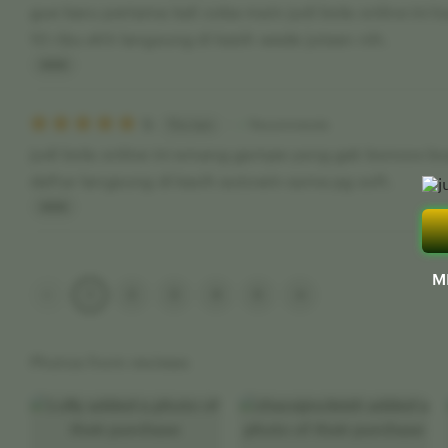
r
gue baru pertama kali coba main judi bola online ini
of
t
5
e
10 ribu ehh langsung di kasih wede jutaan nih.
i
stars
v
n
L
i
g
i
e
5
r
5
Recommends
This item
s
out
w
e
judi bola online ini emang gampe yang gak boncos bua
of
t
b
5
v
daftar langsung di kasih autowin sama pg soft.
i
stars
y
i
n
L
Y
e
g
i
u
w
r
s
d
M
b
Previous
Next
e
2
3
4
5
1
t
page
page
h
y
v
i
o
C
i
n
n
Photos from reviews
h
e
g
o
i
w
r
8
k
b
e
8
a