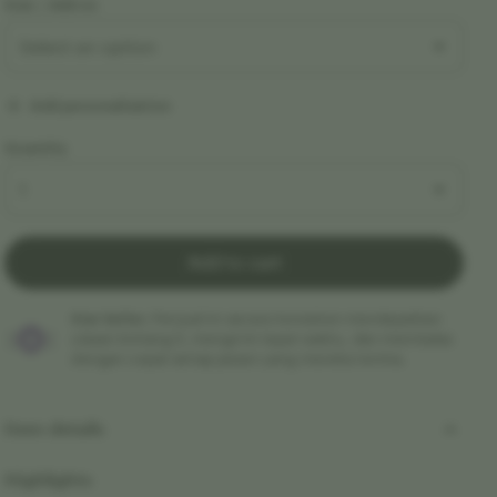
Size ∣ Add on
Add personalization
0)
Value (9)
Comfort (8)
Ease of use (2)
Condition (1)
Quantity
Add to cart
Star Seller.
Penjual ini secara konsisten mendapatkan
ulasan bintang 5, mengirim tepat waktu, dan membalas
dengan cepat setiap pesan yang mereka terima.
Item details
Highlights