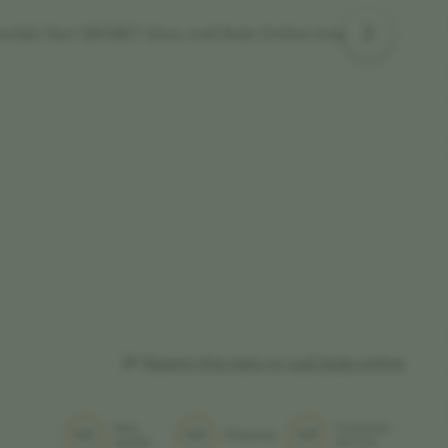
Report this item to judi bola online
Item
Customer
5/5
5/5
5/5
Shipping
quality
service