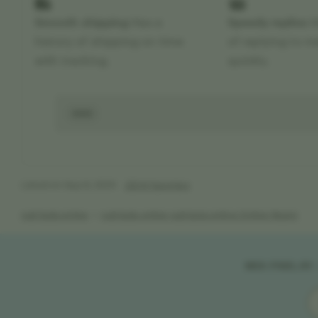
8
Smooth shipping
Has a
Speedy replies
H
history of shipping on time
of replying to 
with tracking.
quickly.
Read
the
full
description
Listed on Sep 9, 2025
222,6 favorites
judi bola online
judi bola online judi bola online Online Resmi
MIX-PARLAY :
En