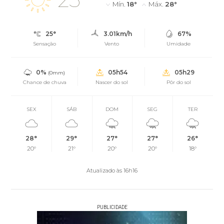
Mín.
18°
Máx.
28°
25°
3.01km/h
67%
Sensação
Vento
Umidade
0%
05h54
05h29
(0mm)
Chance de chuva
Nascer do sol
Pôr do sol
SEX
SÁB
DOM
SEG
TER
28°
29°
27°
27°
26°
20°
21°
20°
20°
18°
Atualizado às 16h16
PUBLICIDADE