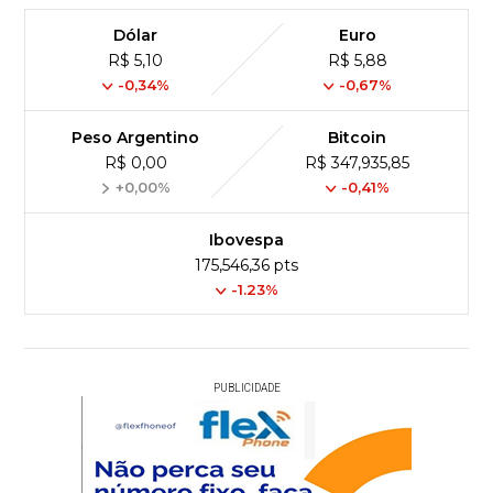
Dólar
Euro
R$ 5,10
R$ 5,88
-0,34%
-0,67%
Peso Argentino
Bitcoin
R$ 0,00
R$ 347,935,85
+0,00%
-0,41%
Ibovespa
175,546,36 pts
-1.23%
PUBLICIDADE