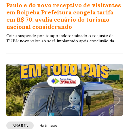
Paulo e do novo receptivo de visitantes
em Boipeba Prefeitura congela tarifa
em R$ 70, avalia cenário do turismo
nacional considerando
Cairu suspende por tempo indeterminado o reajuste da
TUPA: novo valor só será implantado após conclusão da
nova infraestrutura de controle de acesso no Morro de São
Paulo e do novo receptivo de visitantes em Boipeba
Prefeitura congela tarifa em R$ 70, avalia cenário do
turismo nacional considerando fatores externos como Copa
do Mundo, eleições gerais e crise econômica, e apresenta
números que revelam o custo real de manter um dos
destinos mais desejados da Bahia A Prefeitura de Cairu
decidiu suspender por tempo indeterminado o reajuste da
Tarifa por Uso do Patrimônio do Arquipélago (TUPA), que
passaria de R$ 70,00 para R$ 90,00 por visitante. O novo
valor só entrará em vigor após a conclusão das obras em
andamento nos dois principais distritos do arquipélago —
sem data definida, em razão
BRASIL
Há 3 meses