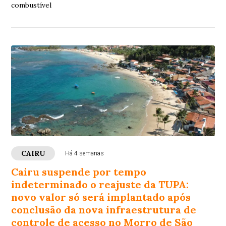
combustível
CAIRU
Há 4 semanas
Cairu suspende por tempo
indeterminado o reajuste da TUPA:
novo valor só será implantado após
conclusão da nova infraestrutura de
controle de acesso no Morro de São