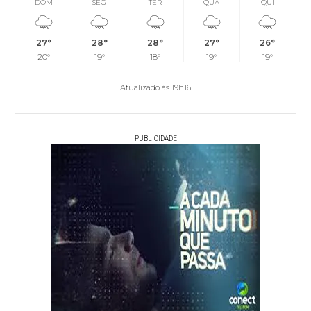
DOM
SEG
TER
QUA
QUI
27°
28°
28°
27°
26°
20°
19°
18°
19°
19°
Atualizado às 19h16
PUBLICIDADE