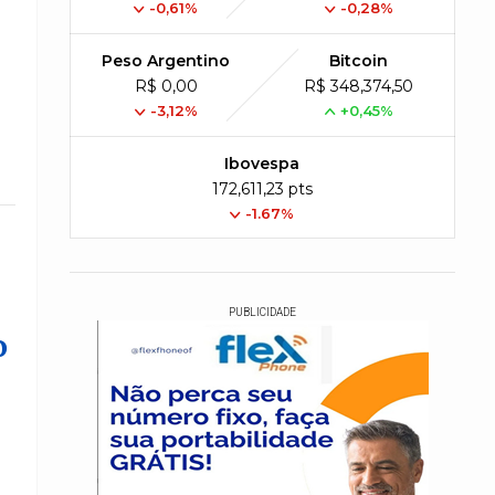
-0,61%
-0,28%
Peso Argentino
Bitcoin
R$ 0,00
R$ 348,374,50
-3,12%
+0,45%
Ibovespa
172,611,23 pts
-1.67%
PUBLICIDADE
o