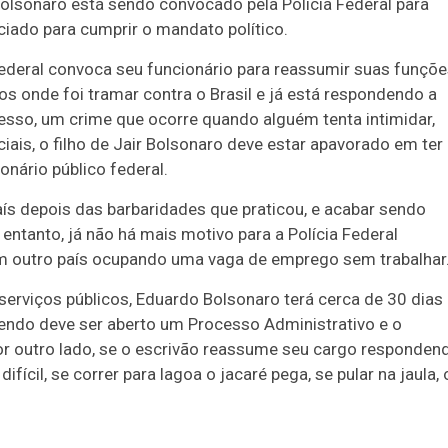
olsonaro está sendo convocado pela Polícia Federal para
nciado para cumprir o mandato político.
ederal convoca seu funcionário para reassumir suas funçõe
 onde foi tramar contra o Brasil e já está respondendo a
sso, um crime que ocorre quando alguém tenta intimidar,
ciais, o filho de Jair Bolsonaro deve estar apavorado em ter
onário público federal.
ís depois das barbaridades que praticou, e acabar sendo
 entanto, já não há mais motivo para a Polícia Federal
m outro país ocupando uma vaga de emprego sem trabalhar
serviços públicos, Eduardo Bolsonaro terá cerca de 30 dias
zendo deve ser aberto um Processo Administrativo e o
or outro lado, se o escrivão reassume seu cargo responden
fícil, se correr para lagoa o jacaré pega, se pular na jaula, 