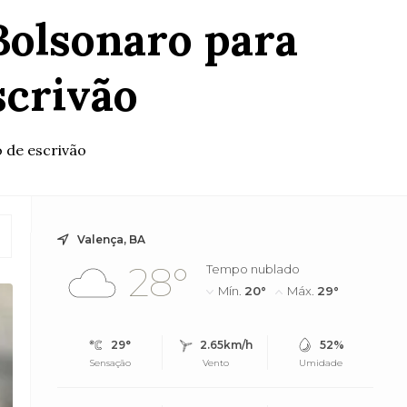
Bolsonaro para
scrivão
o de escrivão
Valença, BA
28°
Tempo nublado
Mín.
20°
Máx.
29°
29°
2.65km/h
52%
Sensação
Vento
Umidade