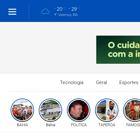
20
29
°C
°C
Valença, BA
Tecnologia
Geral
Esportes
BAHIA
Bahia
POLITICA
TAPEROA
FAMOS