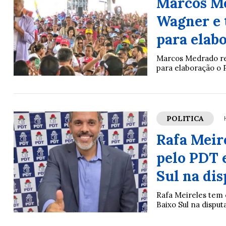
Marcos Me
Wagner e t
para elab
Marcos Medrado rec
para elaboração o 
POLITICA
Rafa Meir
pelo PDT 
Sul na di
Rafa Meireles tem 
Baixo Sul na dispu