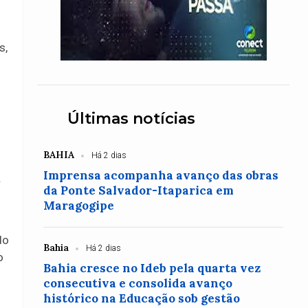
s,
Últimas notícias
BAHIA
Há 2 dias
Imprensa acompanha avanço das obras
.
da Ponte Salvador-Itaparica em
Maragogipe
do
Bahia
Há 2 dias
o
Bahia cresce no Ideb pela quarta vez
consecutiva e consolida avanço
histórico na Educação sob gestão