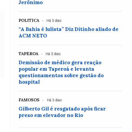
Jerônimo
POLITICA
Há 3 dias
“A Bahia é lulista” Diz Ditinho aliado de
ACM NETO
TAPEROA
Há 3 dias
Demissão de médico gera reação
popular em Taperoá e levanta
questionamentos sobre gestão do
hospital
FAMOSOS
Há 3 dias
Gilberto Gil é resgatado após ficar
preso em elevador no Rio