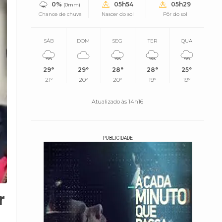
0%
05h54
05h29
(0mm)
Chance de chuva
Nascer do sol
Pôr do sol
SÁB
DOM
SEG
TER
QUA
29°
29°
28°
28°
25°
21°
20°
20°
19°
19°
Atualizado às 14h16
PUBLICIDADE
r