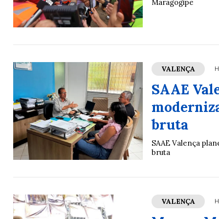
Maragogipe
VALENÇA
H
SAAE Vale
moderniza
bruta
SAAE Valença plane
bruta
VALENÇA
H