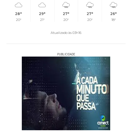
28°
29°
27°
27°
26°
20°
21°
20°
20°
18°
Atualizado às 03h16
PUBLICIDADE