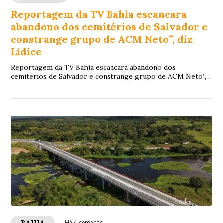
Reportagem da TV Bahia escancara
abandono dos cemitérios de Salvador e
constrange grupo de ACM Neto”, diz
Lídice
Reportagem da TV Bahia escancara abandono dos
cemitérios de Salvador e constrange grupo de ACM Neto”,
diz Lídice
BAHIA
Há 4 semanas