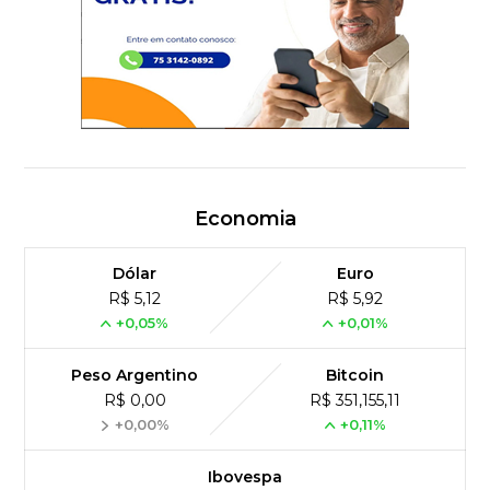
Economia
Dólar
Euro
R$ 5,12
R$ 5,92
+0,05%
+0,01%
Peso Argentino
Bitcoin
R$ 0,00
R$ 351,155,11
+0,00%
+0,11%
Ibovespa