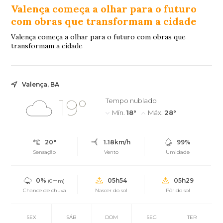
Valença começa a olhar para o futuro
com obras que transformam a cidade
Valença começa a olhar para o futuro com obras que
transformam a cidade
Valença, BA
19°
Tempo nublado
Mín.
18°
Máx.
28°
20°
1.18km/h
99%
Sensação
Vento
Umidade
0%
05h54
05h29
(0mm)
Chance de chuva
Nascer do sol
Pôr do sol
SEX
SÁB
DOM
SEG
TER