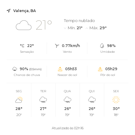
Valença, BA
21°
Tempo nublado
Mín.
21°
Máx.
29°
22°
0.77km/h
98%
Sensação
Vento
Umidade
90%
05h53
05h29
(0.5mm)
Chance de chuva
Nascer do sol
Pôr do sol
SEG
TER
QUA
QUI
SEX
28°
27°
26°
26°
30°
20°
19°
19°
19°
18°
Atualizado às 02h16