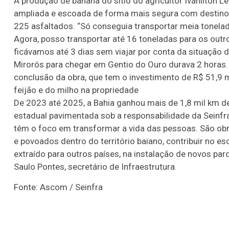
A produção de banana do sítio do agricultor Ivanilton 
ampliada e escoada de forma mais segura com destino à
225 asfaltados. “Só conseguia transportar meia tonela
Agora, posso transportar até 16 toneladas para os outro
ficávamos até 3 dias sem viajar por conta da situação d
Mirorós para chegar em Gentio do Ouro durava 2 horas.
conclusão da obra, que tem o investimento de R$ 51,9 
feijão e do milho na propriedade
De 2023 até 2025, a Bahia ganhou mais de 1,8 mil km de
estadual pavimentada sob a responsabilidade da Seinf
têm o foco em transformar a vida das pessoas. São obras
e povoados dentro do território baiano, contribuir no e
extraído para outros países, na instalação de novos parq
Saulo Pontes, secretário de Infraestrutura.
Fonte: Ascom / Seinfra