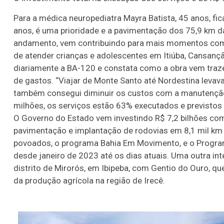
Para a médica neuropediatra Mayra Batista, 45 anos, fi
anos, é uma prioridade e a pavimentação dos 75,9 km 
andamento, vem contribuindo para mais momentos como
de atender crianças e adolescentes em Itiúba, Cansanção
diariamente a BA-120 e constata como a obra vem traz
de gastos. “Viajar de Monte Santo até Nordestina levava
também consegui diminuir os custos com a manutenção 
milhões, os serviços estão 63% executados e previstos
O Governo do Estado vem investindo R$ 7,2 bilhões com
pavimentação e implantação de rodovias em 8,1 mil km de
povoados, o programa Bahia Em Movimento, e o Progra
desde janeiro de 2023 até os dias atuais. Uma outra in
distrito de Mirorós, em Ibipeba, com Gentio do Ouro, q
da produção agrícola na região de Irecê.