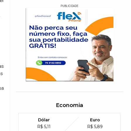
er
PUBLICIDADE
.
as
os
sa
Economia
Dólar
Euro
R$ 5,11
R$ 5,89