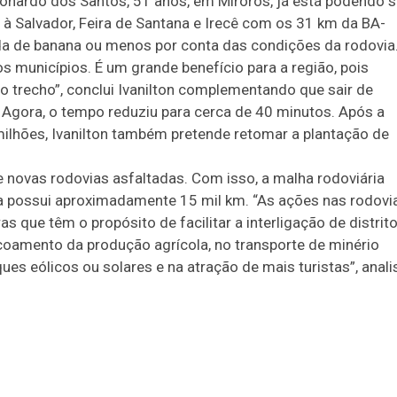
Leonardo dos Santos, 51 anos, em Mirorós, já está podendo s
 Salvador, Feira de Santana e Irecê com os 31 km da BA-
da de banana ou menos por conta das condições da rodovia
s municípios. É um grande benefício para a região, pois
o trecho”, conclui Ivanilton complementando que sair de
 Agora, o tempo reduziu para cerca de 40 minutos. Após a
milhões, Ivanilton também pretende retomar a plantação de
 novas rodovias asfaltadas. Com isso, a malha rodoviária
ra possui aproximadamente 15 mil km. “As ações nas rodovi
 que têm o propósito de facilitar a interligação de distrit
scoamento da produção agrícola, no transporte de minério
ues eólicos ou solares e na atração de mais turistas”, anali