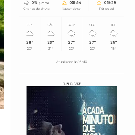
0%
05h54
05h29
(0mm)
Chance de chuva
Nascer do sol
Pôr do sol
SEX
SÁB
DOM
SEG
TER
28°
29°
27°
27°
26°
20°
21°
20°
20°
18°
Atualizado às 16h16
PUBLICIDADE