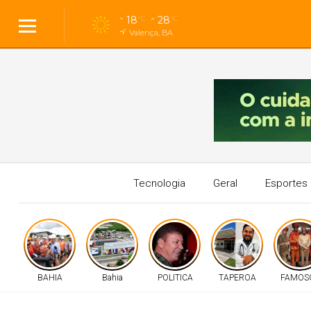
18
28
°C
°C
Valença, BA
Tecnologia
Geral
Esportes
BAHIA
Bahia
POLITICA
TAPEROA
FAMOS