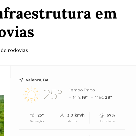
Infraestrutura em
ovias
 de rodovias
Valença, BA
25°
Tempo limpo
Mín.
18°
Máx.
28°
25°
3.01km/h
67%
Sensação
Vento
Umidade