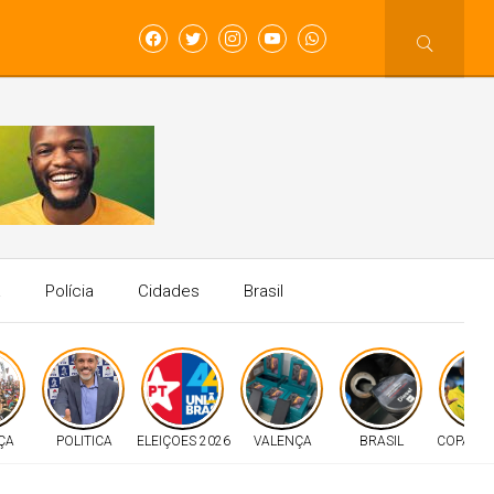
a
Polícia
Cidades
Brasil
ÇA
POLITICA
ELEIÇOES 2026
VALENÇA
BRASIL
COPA D