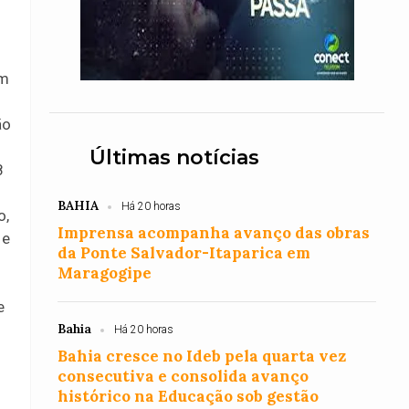
im
ão
Últimas notícias
8
BAHIA
Há 20 horas
o,
Imprensa acompanha avanço das obras
 e
da Ponte Salvador-Itaparica em
Maragogipe
e
Bahia
Há 20 horas
Bahia cresce no Ideb pela quarta vez
consecutiva e consolida avanço
histórico na Educação sob gestão