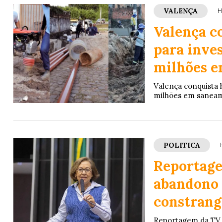
VALENÇA
H
Valença c
para inve
milhões 
Valença conquista 
milhões em sanea
POLITICA
Reportage
abandono 
constrang
Reportagem da TV 