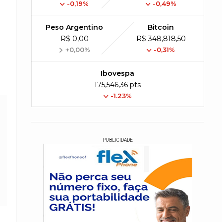
-0,19%
-0,49%
Peso Argentino
Bitcoin
R$ 0,00
R$ 348,818,50
+0,00%
-0,31%
Ibovespa
175,546,36 pts
-1.23%
PUBLICIDADE