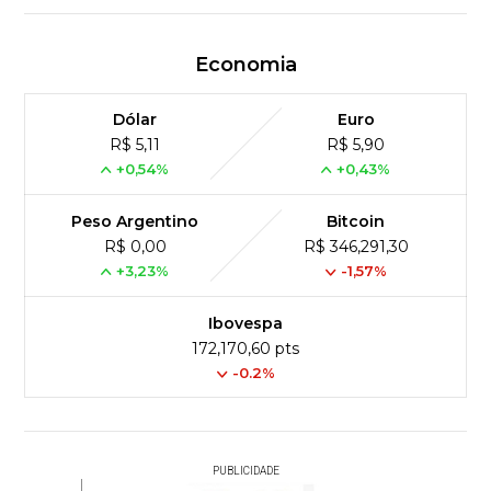
Economia
Dólar
Euro
R$ 5,11
R$ 5,90
+0,54%
+0,43%
Peso Argentino
Bitcoin
R$ 0,00
R$ 346,291,30
+3,23%
-1,57%
Ibovespa
172,170,60 pts
-0.2%
PUBLICIDADE