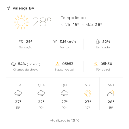
Valença, BA
28°
Tempo limpo
Mín.
19°
Máx.
28°
29°
3.16km/h
52%
Sensação
Vento
Umidade
54%
05h53
05h30
(0.25mm)
Chance de chuva
Nascer do sol
Pôr do sol
TER
QUA
QUI
SEX
SÁB
27°
22°
27°
27°
28°
19°
19°
19°
17°
18°
Atualizado às 13h16