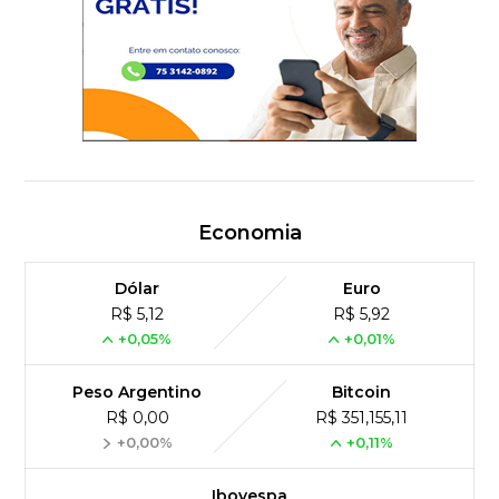
Economia
Dólar
Euro
R$ 5,12
R$ 5,92
+0,05%
+0,01%
Peso Argentino
Bitcoin
R$ 0,00
R$ 351,155,11
+0,00%
+0,11%
Ibovespa