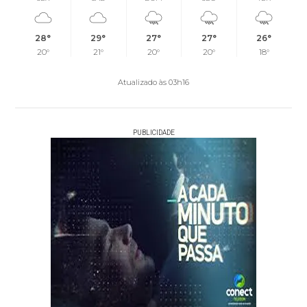
28°
29°
27°
27°
26°
20°
21°
20°
20°
18°
Atualizado às 03h16
PUBLICIDADE