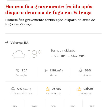
Homem fica gravemente ferido após
disparo de arma de fogo em Valença
Homem fica gravemente ferido após disparo de arma de
fogo em Valença
Valença, BA
19°
Tempo nublado
Mín.
18°
Máx.
28°
20°
1.18km/h
99%
Sensação
Vento
Umidade
0%
05h54
05h29
(0mm)
Chance de chuva
Nascer do sol
Pôr do sol
SEX
SÁB
DOM
SEG
TER