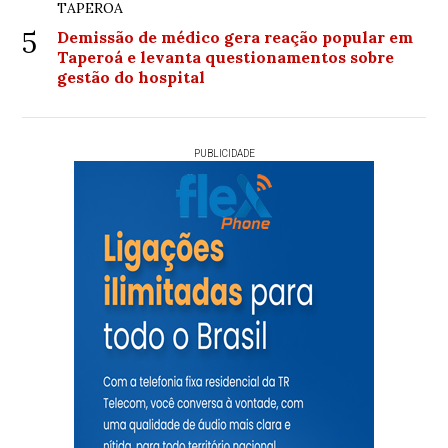
TAPEROA
5
Demissão de médico gera reação popular em
Taperoá e levanta questionamentos sobre
gestão do hospital
PUBLICIDADE