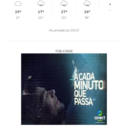
°
°
29°
27°
27°
26°
21°
20°
20°
18°
Atualizado às 23h21
PUBLICIDADE