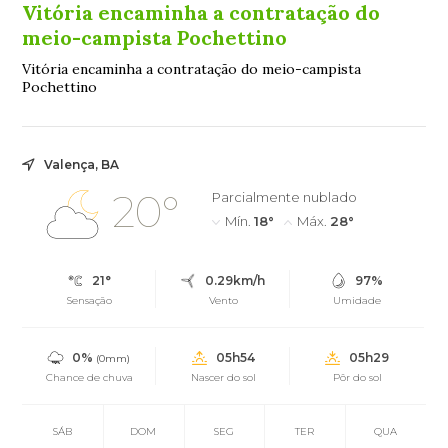
Vitória encaminha a contratação do
meio-campista Pochettino
Vitória encaminha a contratação do meio-campista
Pochettino
Valença, BA
20°
Parcialmente nublado
Mín.
18°
Máx.
28°
21°
0.29km/h
97%
Sensação
Vento
Umidade
0%
05h54
05h29
(0mm)
Chance de chuva
Nascer do sol
Pôr do sol
SÁB
DOM
SEG
TER
QUA