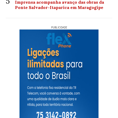
5
Imprensa acompanha avanço das obras da
Ponte Salvador-Itaparica em Maragogipe
PUBLICIDADE