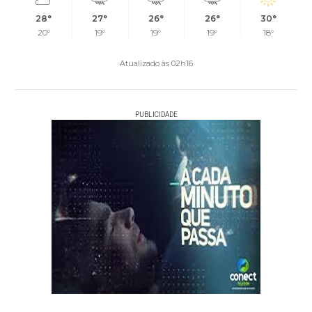
28°
27°
26°
26°
30°
20°
19°
19°
19°
18°
Atualizado às 02h16
PUBLICIDADE