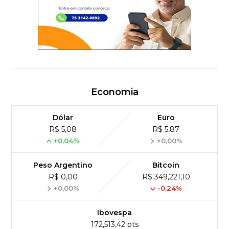
Economia
Dólar
Euro
R$ 5,08
R$ 5,87
+0,04%
+0,00%
Peso Argentino
Bitcoin
R$ 0,00
R$ 349,221,10
+0,00%
-0,24%
Ibovespa
172,513,42 pts