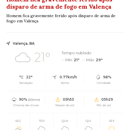
disparo de arma de fogo em Valença
Homem fica gravemente ferido após disparo de arma de
fogo em Valença
Valença, BA
21°
Tempo nublado
Mín.
21°
Máx.
29°
22°
0.77km/h
98%
Sensação
Vento
Umidade
90%
05h53
05h29
(0.5mm)
Chance de chuva
Nascer do sol
Pôr do sol
SEG
TER
QUA
QUI
SEX