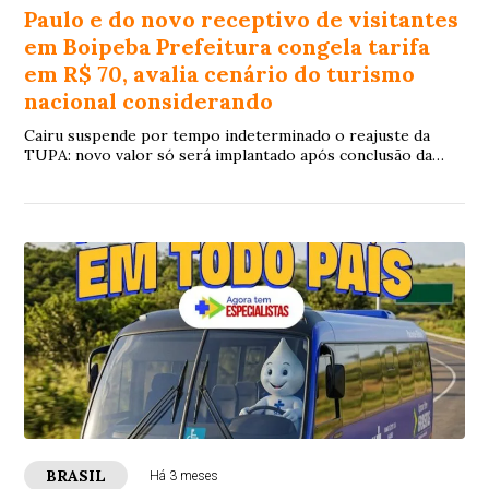
Paulo e do novo receptivo de visitantes
em Boipeba Prefeitura congela tarifa
em R$ 70, avalia cenário do turismo
nacional considerando
Cairu suspende por tempo indeterminado o reajuste da
TUPA: novo valor só será implantado após conclusão da
nova infraestrutura de controle de acesso no Morro de São
Paulo e do novo receptivo de visitantes em Boipeba
Prefeitura congela tarifa em R$ 70, avalia cenário do
turismo nacional considerando fatores externos como Copa
do Mundo, eleições gerais e crise econômica, e apresenta
números que revelam o custo real de manter um dos
destinos mais desejados da Bahia A Prefeitura de Cairu
decidiu suspender por tempo indeterminado o reajuste da
Tarifa por Uso do Patrimônio do Arquipélago (TUPA), que
passaria de R$ 70,00 para R$ 90,00 por visitante. O novo
valor só entrará em vigor após a conclusão das obras em
andamento nos dois principais distritos do arquipélago —
sem data definida, em razão
BRASIL
Há 3 meses