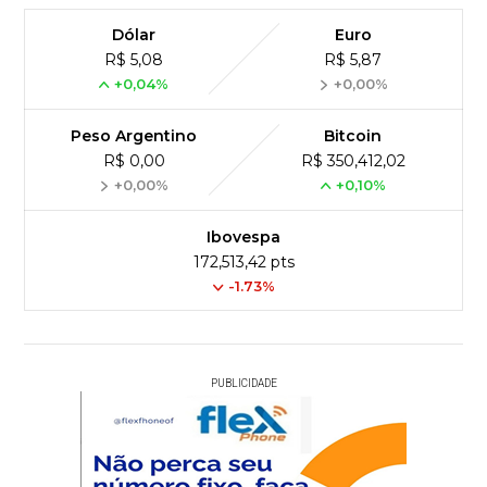
Dólar
Euro
R$ 5,08
R$ 5,87
+0,04%
+0,00%
Peso Argentino
Bitcoin
R$ 0,00
R$ 350,412,02
+0,00%
+0,10%
Ibovespa
172,513,42 pts
-1.73%
PUBLICIDADE