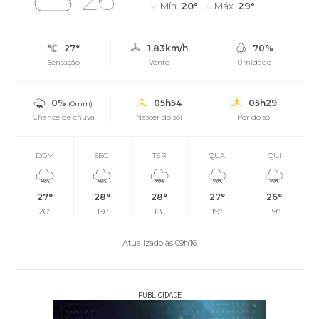
Mín.
20°
Máx.
29°
27°
1.83km/h
70%
Sensação
Vento
Umidade
0%
05h54
05h29
(0mm)
Chance de chuva
Nascer do sol
Pôr do sol
DOM
SEG
TER
QUA
QUI
27°
28°
28°
27°
26°
20°
19°
18°
19°
19°
Atualizado às 09h16
PUBLICIDADE