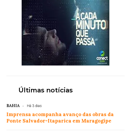
Últimas notícias
BAHIA
Há 3 dias
Imprensa acompanha avanço das obras da
Ponte Salvador-Itaparica em Maragogipe