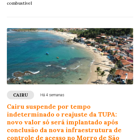
combustível
CAIRU
Há 4 semanas
Cairu suspende por tempo
indeterminado o reajuste da TUPA:
novo valor só será implantado após
conclusão da nova infraestrutura de
controle de acesso no Morro de São