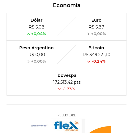
Economia
Dólar
Euro
R$ 5,08
R$ 5,87
+0,04%
+0,00%
Peso Argentino
Bitcoin
R$ 0,00
R$ 349,221,10
+0,00%
-0,24%
Ibovespa
172,513,42 pts
-1.73%
PUBLICIDADE