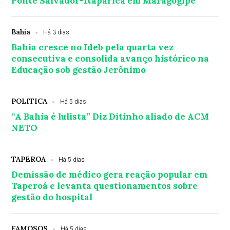
Ponte Salvador-Itaparica em Maragogipe
Bahia
Há 3 dias
Bahia cresce no Ideb pela quarta vez
consecutiva e consolida avanço histórico na
Educação sob gestão Jerônimo
POLITICA
Há 5 dias
“A Bahia é lulista” Diz Ditinho aliado de ACM
NETO
TAPEROA
Há 5 dias
Demissão de médico gera reação popular em
Taperoá e levanta questionamentos sobre
gestão do hospital
FAMOSOS
Há 5 dias