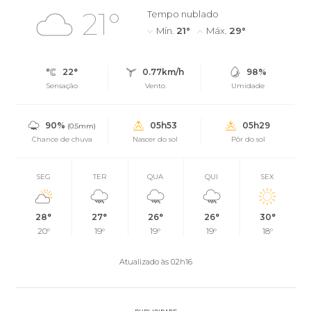
21°
Tempo nublado
Mín.
21°
Máx.
29°
22°
0.77km/h
98%
Sensação
Vento
Umidade
90%
05h53
05h29
(0.5mm)
Chance de chuva
Nascer do sol
Pôr do sol
SEG
TER
QUA
QUI
SEX
28°
27°
26°
26°
30°
20°
19°
19°
19°
18°
Atualizado às 02h16