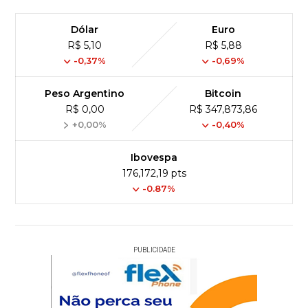
Dólar
Euro
R$ 5,10
R$ 5,88
-0,37%
-0,69%
Peso Argentino
Bitcoin
R$ 0,00
R$ 347,873,86
+0,00%
-0,40%
Ibovespa
176,172,19 pts
-0.87%
PUBLICIDADE