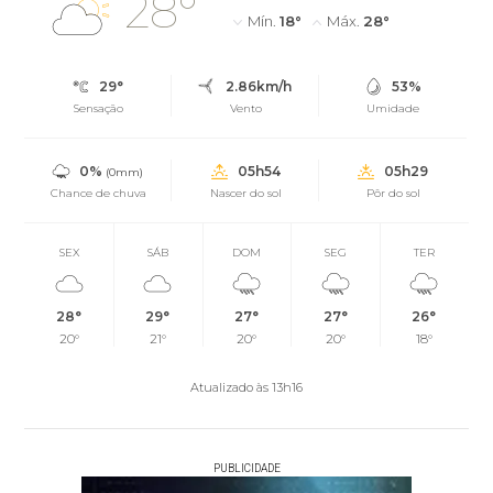
28°
Mín.
18°
Máx.
28°
29°
2.86km/h
53%
Sensação
Vento
Umidade
0%
05h54
05h29
(0mm)
Chance de chuva
Nascer do sol
Pôr do sol
SEX
SÁB
DOM
SEG
TER
28°
29°
27°
27°
26°
20°
21°
20°
20°
18°
Atualizado às 13h16
PUBLICIDADE