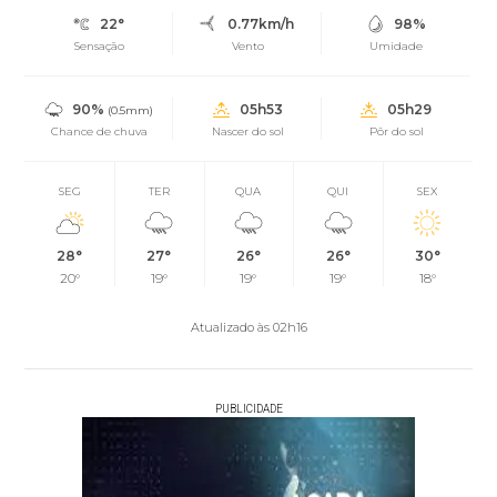
22°
0.77km/h
98%
Sensação
Vento
Umidade
90%
05h53
05h29
(0.5mm)
Chance de chuva
Nascer do sol
Pôr do sol
SEG
TER
QUA
QUI
SEX
28°
27°
26°
26°
30°
20°
19°
19°
19°
18°
Atualizado às 02h16
PUBLICIDADE