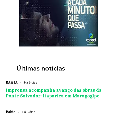
Últimas notícias
BAHIA
Há 3 dias
Imprensa acompanha avanço das obras da
Ponte Salvador-Itaparica em Maragogipe
Bahia
Há 3 dias