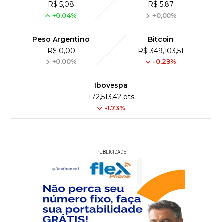
R$ 5,08
R$ 5,87
+0,04%
+0,00%
Peso Argentino
Bitcoin
R$ 0,00
R$ 349,103,51
+0,00%
-0,28%
Ibovespa
172,513,42 pts
-1.73%
PUBLICIDADE