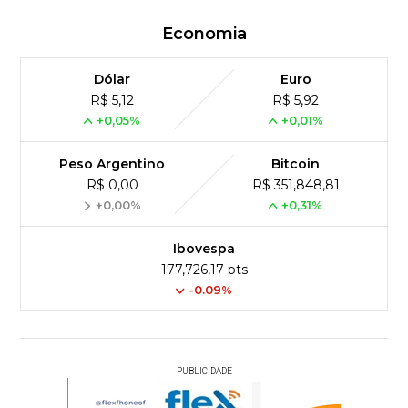
Economia
Dólar
Euro
R$ 5,12
R$ 5,92
+0,05%
+0,01%
Peso Argentino
Bitcoin
R$ 0,00
R$ 351,848,81
+0,00%
+0,31%
Ibovespa
177,726,17 pts
-0.09%
PUBLICIDADE