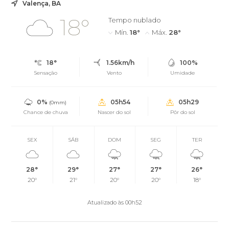
Valença, BA
18°
Tempo nublado
Mín.
18°
Máx.
28°
18°
1.56km/h
100%
Sensação
Vento
Umidade
0%
05h54
05h29
(0mm)
Chance de chuva
Nascer do sol
Pôr do sol
SEX
SÁB
DOM
SEG
TER
28°
29°
27°
27°
26°
20°
21°
20°
20°
18°
Atualizado às 00h52