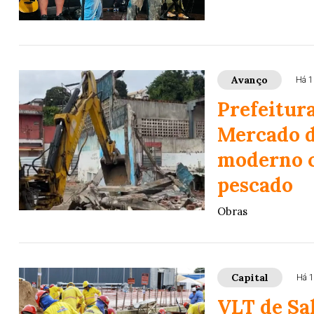
Avanço
Há 1
Prefeitura
Mercado d
moderno c
pescado
Obras
Capital
Há 1
VLT de Sa