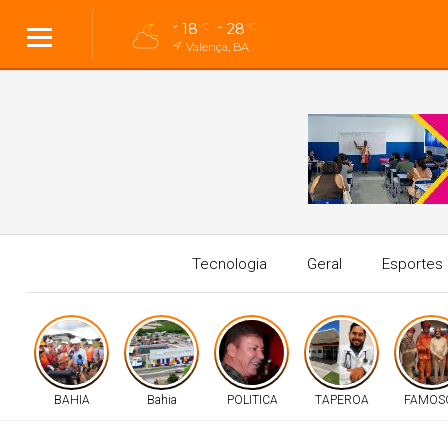
18
28
°C
°C
Valença, BA
Tecnologia
Geral
Esportes
BAHIA
Bahia
POLITICA
TAPEROA
FAMOS