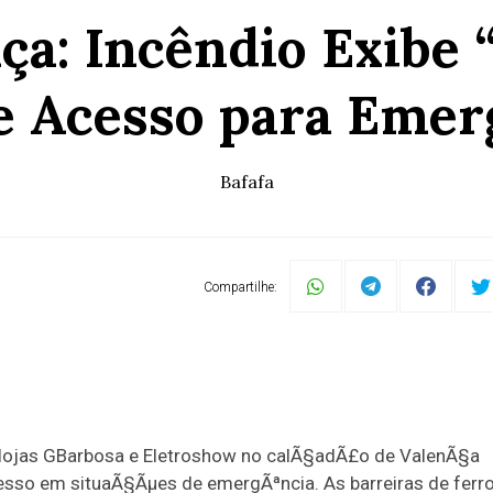
ça: Incêndio Exibe
de Acesso para Emer
Bafafa
Compartilhe:
 lojas GBarbosa e Eletroshow no calÃ§adÃ£o de ValenÃ§a
esso em situaÃ§Ãµes de emergÃªncia. As barreiras de ferr