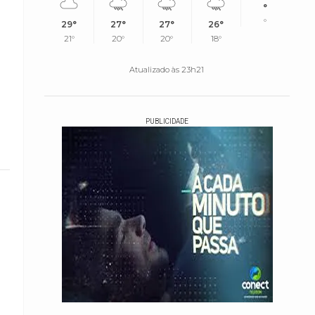
°
°
29°
27°
27°
26°
21°
20°
20°
18°
Atualizado às 23h21
PUBLICIDADE