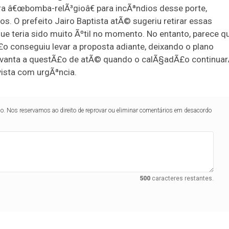
a â€œbomba-relÃ³gioâ€ para incÃªndios desse porte,
. O prefeito Jairo Baptista atÃ© sugeriu retirar essas
 que teria sido muito Ãºtil no momento. No entanto, parece q
o conseguiu levar a proposta adiante, deixando o plano
evanta a questÃ£o de atÃ© quando o calÃ§adÃ£o continuar
vista com urgÃªncia.
lo. Nos reservamos ao direito de reprovar ou eliminar comentários em desacordo
500
caracteres restantes.