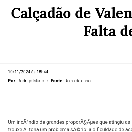
Calçadão de Valen
Falta 
10/11/2024 às 18h44
Por:
Rodrigo Mario
Fonte:
Ro ro de cano
Um incÃªndio de grandes proporÃ§Ãµes que atingiu as
trouxe Ã tona um problema sÃ©rio: a dificuldade de ac