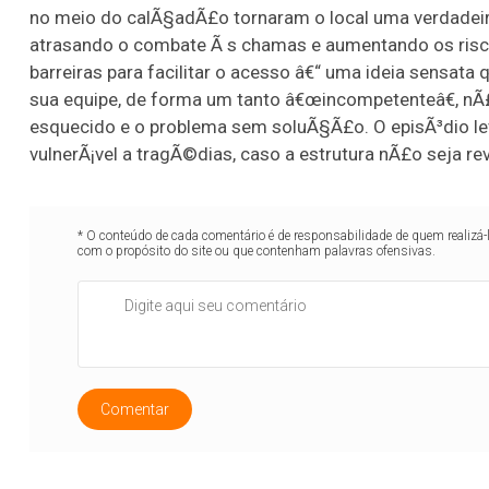
no meio do calÃ§adÃ£o tornaram o local uma verdadeir
atrasando o combate Ã s chamas e aumentando os riscos
barreiras para facilitar o acesso â€“ uma ideia sensata
sua equipe, de forma um tanto â€œincompetenteâ€, nÃ£
esquecido e o problema sem soluÃ§Ã£o. O episÃ³dio l
vulnerÃ¡vel a tragÃ©dias, caso a estrutura nÃ£o seja re
* O conteúdo de cada comentário é de responsabilidade de quem realizá-
com o propósito do site ou que contenham palavras ofensivas.
Comentar