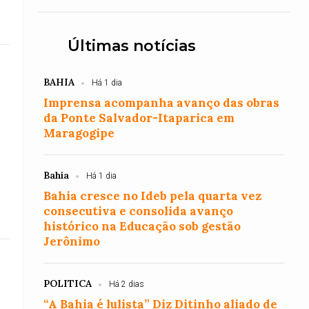
Últimas notícias
BAHIA
Há 1 dia
Imprensa acompanha avanço das obras
da Ponte Salvador-Itaparica em
Maragogipe
Bahia
Há 1 dia
Bahia cresce no Ideb pela quarta vez
consecutiva e consolida avanço
histórico na Educação sob gestão
Jerônimo
POLITICA
Há 2 dias
“A Bahia é lulista” Diz Ditinho aliado de