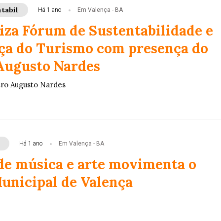
tabil
Há 1 ano
Em Valença - BA
liza Fórum de Sustentabilidade e
a do Turismo com presença do
Augusto Nardes
tro Augusto Nardes
Há 1 ano
Em Valença - BA
e música e arte movimenta o
unicipal de Valença