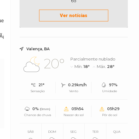
65
Ver notícias
ue
Ã¡
Valença, BA
20°
Parcialmente nublado
Mín.
18°
Máx.
28°
21°
0.29km/h
97%
Sensação
Vento
Umidade
0%
05h54
05h29
(0mm)
Chance de chuva
Nascer do sol
Pôr do sol
SÁB
DOM
SEG
TER
QUA