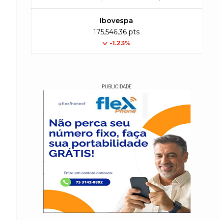
Ibovespa
175,546,36 pts
-1.23%
PUBLICIDADE