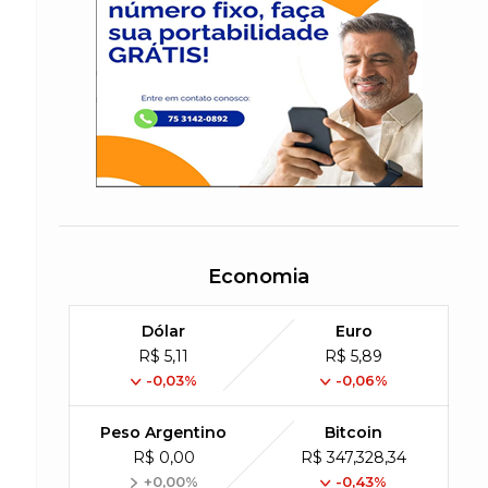
Economia
Dólar
Euro
R$ 5,11
R$ 5,89
-0,03%
-0,06%
Peso Argentino
Bitcoin
R$ 0,00
R$ 347,328,34
+0,00%
-0,43%