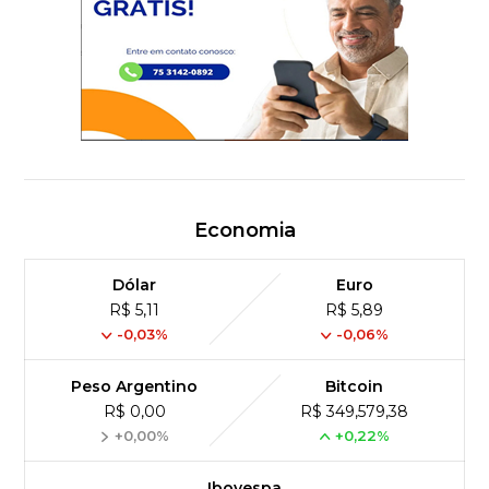
Economia
Dólar
Euro
R$ 5,11
R$ 5,89
-0,03%
-0,06%
Peso Argentino
Bitcoin
R$ 0,00
R$ 349,579,38
+0,00%
+0,22%
Ibovespa