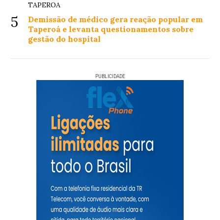
TAPEROA
5
Demissão de médico gera reação popular em
Taperoá e levanta questionamentos sobre
gestão do hospital
PUBLICIDADE