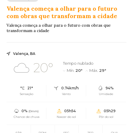
Valença começa a olhar para o futuro
com obras que transformam a cidade
Valença começa a olhar para o futuro com obras que
transformam a cidade
Valença, BA
20°
Tempo nublado
Mín.
20°
Máx.
29°
21°
0.74km/h
94%
Sensação
Vento
Umidade
0%
05h54
05h29
(0mm)
Chance de chuva
Nascer do sol
Pôr do sol
SÁB
DOM
SEG
TER
QUA