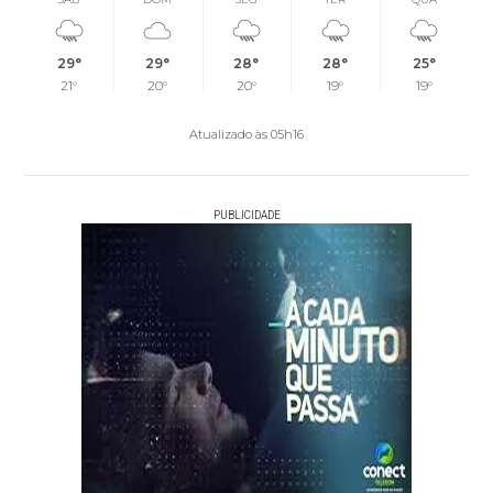
29°
29°
28°
28°
25°
21°
20°
20°
19°
19°
Atualizado às 05h16
PUBLICIDADE